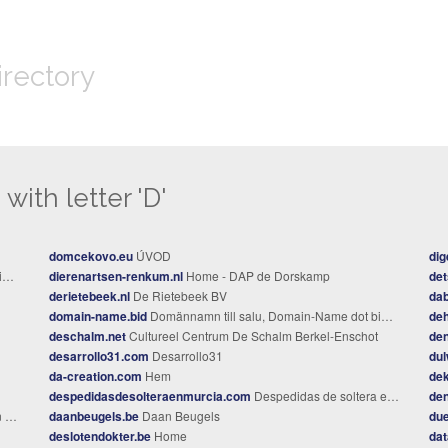
irectory
with letter 'D'
domcekovo.eu
ÚVOD
dig
s
dierenartsen-renkum.nl
Home - DAP de Dorskamp
det
derietebeek.nl
De Rietebeek BV
dab
domain-name.bid
Domännamn till salu, Domain-Name dot bid = Domain-Name.bid Jag är Charlie
de
deschalm.net
Cultureel Centrum De Schalm Berkel-Enschot
den
desarrollo31.com
Desarrollo31
dul
da-creation.com
Hem
de
despedidasdesolteraenmurcia.com
Despedidas de soltera en murcia - Luz de Luna Despedidas
den
os
daanbeugels.be
Daan Beugels
due
deslotendokter.be
Home
da