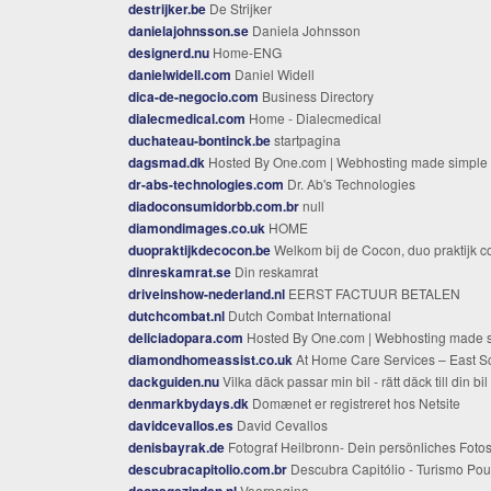
destrijker.be
De Strijker
danielajohnsson.se
Daniela Johnsson
designerd.nu
Home-ENG
danielwidell.com
Daniel Widell
dica-de-negocio.com
Business Directory
dialecmedical.com
Home - Dialecmedical
duchateau-bontinck.be
startpagina
dagsmad.dk
Hosted By One.com | Webhosting made simple
dr-abs-technologies.com
Dr. Ab's Technologies
diadoconsumidorbb.com.br
null
diamondimages.co.uk
HOME
duopraktijkdecocon.be
Welkom bij de Cocon, duo praktijk coaching & psychotherapi
dinreskamrat.se
Din reskamrat
driveinshow-nederland.nl
EERST FACTUUR BETALEN
dutchcombat.nl
Dutch Combat International
deliciadopara.com
Hosted By One.com | Webhosting made simpl
diamondhomeassist.co.uk
At Home Care Services – East Scotland | Diamond Home Assis
dackguiden.nu
Vilka däck passar min bil - rätt däck till din bil - Däckguiden.
denmarkbydays.dk
Domænet er registreret hos Netsite
davidcevallos.es
David Cevallos
denisbayrak.de
Fotograf Heilbronn- Dein persönliches Fotoshooting - Denis Bayra
descubracapitolio.com.br
Descubra Capitólio - Turismo Pousadas Hotéis Imóveis em Escarpas do Lago e Capitó
doopsgezinden.nl
Voorpagina