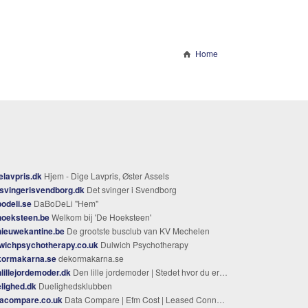
Home
elavpris.dk
Hjem - Dige Lavpris, Øster Assels
svingerisvendborg.dk
Det svinger i Svendborg
odeli.se
DaBoDeLi "Hem"
hoeksteen.be
Welkom bij 'De Hoeksteen'
ieuwekantine.be
De grootste busclub van KV Mechelen
wichpsychotherapy.co.uk
Dulwich Psychotherapy
kormakarna.se
dekormakarna.se
lillejordemoder.dk
Den lille jordemoder | Stedet hvor du er i fokus
lighed.dk
Duelighedsklubben
tacompare.co.uk
Data Compare | Efm Cost | Leased Connection Quote