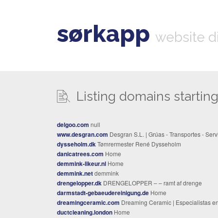
sørkapp
website d
Listing domains starting 
delgoo.com
null
www.desgran.com
Desgran S.L. | Grúas - Transportes - Servicio
dysseholm.dk
Tømrermester René Dysseholm
danicatrees.com
Home
demmink-likeur.nl
Home
demmink.net
demmink
drengelopper.dk
DRENGELOPPER – – ramt af drenge
darmstadt-gebaeudereinigung.de
Home
dreamingceramic.com
Dreaming Ceramic | Especialistas en Cerámica y Bañ
ductcleaning.london
Home