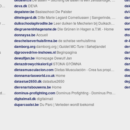
Vu
deva.dk
DEVA
dal
depalster.be
Basisschool De Palster
dvl
dittelegard.dk
Ditte Marie Legard Corneliussen | Sangerinde, Musicalartist, Sangpædagog.
da
en
duikschoolaphrodite.be
Leer duiken te Mechelen bij Duikschool Aphrodite
don
diegrueneninhagenatw.de
Die Grünen in Hagen a.T.W. - Home
ww
donnaysa.be
Accueil
dto
deschelseverhuisfirma.be
de schelse verhuisfirma
dr-
damborg.org
damborg.org | Guidet MC-Ture i Søhøjlandet
der
s
djgroovedrive-inshows.nl
Beginpagina
dan
dewulfjan.be
Homepage Dewulf Jan
de
dietazdrowychkalorii.pl
STONA G?ÓWNA
da
dietasmusculacion.com
Dietas Musculación - Crea tus propias dietas
die
donnamariasworld.co.uk
Home
doe
datastue2650.dk
datastue2650
dep
dierenartsbouwens.be
Home
de
nos
dominus-profighting.com
Dominus Profighting - Dominus Profighting
digitalmail.dk
digitalmail
duparcaalst.be
Du Parc | Verleden wordt toekomst