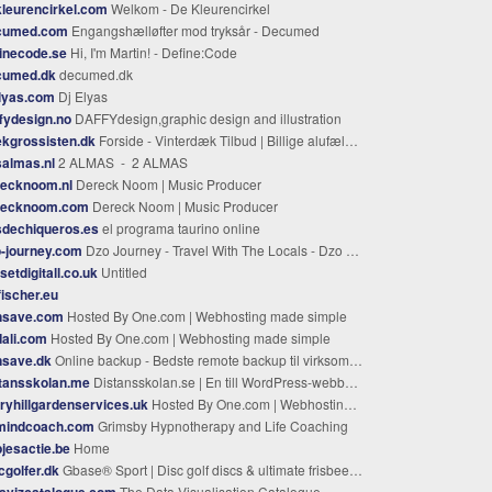
leurencirkel.com
Welkom - De Kleurencirkel
cumed.com
Engangshælløfter mod tryksår - Decumed
inecode.se
Hi, I'm Martin! - Define:Code
cumed.dk
decumed.dk
lyas.com
Dj Elyas
fydesign.no
DAFFYdesign,graphic design and illustration
kgrossisten.dk
Forside - Vinterdæk Tilbud | Billige alufælge og stålfælge hos Fælgbutikken.dk
almas.nl
2 ALMAS - 2 ALMAS
recknoom.nl
Dereck Noom | Music Producer
recknoom.com
Dereck Noom | Music Producer
sdechiqueros.es
el programa taurino online
-journey.com
Dzo Journey - Travel With The Locals - Dzo Journey
setdigitall.co.uk
Untitled
fischer.eu
nsave.com
Hosted By One.com | Webhosting made simple
ali.com
Hosted By One.com | Webhosting made simple
nsave.dk
Online backup - Bedste remote backup til virksomheder
tansskolan.me
Distansskolan.se | En till WordPress-webbplats
ryhillgardenservices.uk
Hosted By One.com | Webhosting made simple
mindcoach.com
Grimsby Hypnotherapy and Life Coaching
jesactie.be
Home
cgolfer.dk
Gbase® Sport | Disc golf discs & ultimate frisbees online
avizcatalogue.com
The Data Visualisation Catalogue