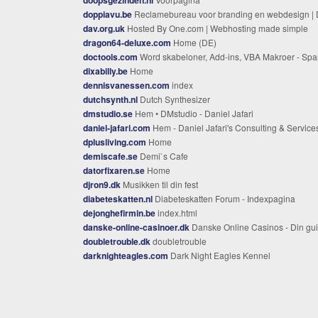
doppiavu.be
Reclamebureau voor branding en webdesign | Doppia 
dav.org.uk
Hosted By One.com | Webhosting made simple
dragon64-deluxe.com
Home (DE)
doctools.com
Word skabeloner, Add-ins, VBA Makroer - Spar tid, øg kvalitet
dixabilly.be
Home
dennisvanessen.com
index
dutchsynth.nl
Dutch Synthesizer
dmstudio.se
Hem • DMstudio - Daniel Jafari
daniel-jafari.com
Hem - Daniel Jafari's Consulting & Service
dplusliving.com
Home
demiscafe.se
Demi`s Cafe
datorfixaren.se
Home
djron9.dk
Musikken til din fest
diabeteskatten.nl
Diabeteskatten Forum - Indexpagina
dejonghefirmin.be
index.html
danske-online-casinoer.dk
Danske Online Casinos - Din guide til de bedste Danske Online Casi
doubletrouble.dk
doubletrouble
darknighteagles.com
Dark Night Eagles Kennel