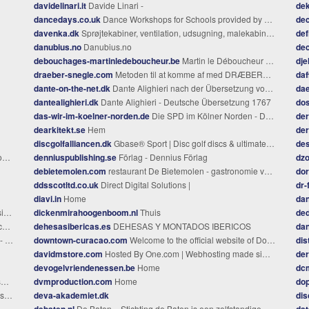
davidelinari.it
Davide Linari -
dek
dancedays.co.uk
Dance Workshops for Schools provided by Dance Days
de
davenka.dk
Sprøjtekabiner, ventilation, udsugning, malekabiner, maleranlæg, lakeringsanlæg, sandblæsningsanlæg, tørrekabiner, maleanlæg
def
danubius.no
Danubius.no
de
debouchages-martinledeboucheur.be
Martin le Déboucheur | Entreprise de plomberie & débouchages
dje
draeber-snegle.com
Metoden til at komme af med DRÆBERSNEGLE!
daf
dante-on-the-net.dk
Dante Alighieri nach der Übersetzung von Karl Streckfuß
dae
dantealighieri.dk
Dante Alighieri - Deutsche Übersetzung 1767
dos
das-wir-im-koelner-norden.de
Die SPD im Kölner Norden - Das WIR im Kölner Norden
de
dearkitekt.se
Hem
de
discgolfalliancen.dk
Gbase® Sport | Disc golf discs & ultimate frisbees online
de
e
denniuspublishing.se
Förlag - Dennius Förlag
dzo
debietemolen.com
restaurant De Bietemolen - gastronomie voor u
dor
ddsscotltd.co.uk
Direct Digital Solutions |
dr-
diavi.in
Home
da
e
dickenmirahoogenboom.nl
Thuis
ded
t
dehesasibericas.es
DEHESAS Y MONTADOS IBERICOS
da
nu
downtown-curacao.com
Welcome to the official website of Downtown-Curacao - Downtown Curacao
dis
davidmstore.com
Hosted By One.com | Webhosting made simple
der
devogelvriendenessen.be
Home
dc
k
dvmproduction.com
Home
dop
lio
deva-akademiet.dk
dis
debaten.nl
De Baten – Stichting de Baten is een zelfstandige, ongesubsidieerde, welzijnsinstelling in Nieuwegein
dat