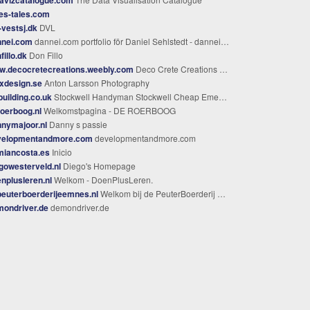
es-tales.com
-vestsj.dk
DVL
nnei.com
dannei.com portfolio för Daniel Sehlstedt - dannei.com portfolio of Daniel Sehlstedt
fillo.dk
Don Fillo
w.decocretecreations.weebly.com
Deco Crete Creations - Decorative Concrete North Alabama
xdesign.se
Anton Larsson Photography
building.co.uk
Stockwell Handyman Stockwell Cheap Emergency Handyman Service London
oerboog.nl
Welkomstpagina - DE ROERBOOG
nymajoor.nl
Danny s passie
velopmentandmore.com
developmentandmore.com
miancosta.es
Inicio
gowesterveld.nl
Diego's Homepage
nplusleren.nl
Welkom - DoenPlusLeren.
euterboerderijeemnes.nl
Welkom bij de PeuterBoerderij Eemnes
mondriver.de
demondriver.de