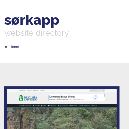
sørkapp
website directory
Home