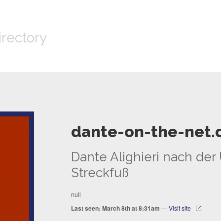
irectory
dante-on-the-net.
Dante Alighieri nach der
Streckfuß
null
Last seen: March 8th at 8:31am
—
Visit site