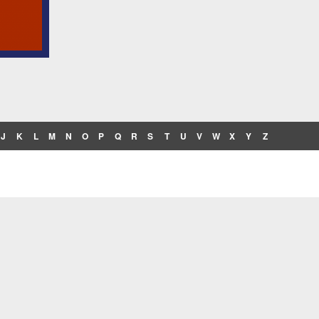
J
K
L
M
N
O
P
Q
R
S
T
U
V
W
X
Y
Z