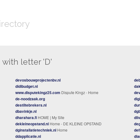
irectory
with letter 'D'
devosbouwprojectenbv.nl
deb
didibudget.nl
dak
www.disputekingz25.com
Dispute Kingz - Home
de
de-noodzaak.org
dig
destiltebrekers.nl
du
dbavinkje.nl
dg
dharahara.fi
HOME | My Site
dli
dekleineopstand.nl
Home - DE KLEINE OPSTAND
deg
dginstallatietechniek.nl
Home
def
ddapplicatie.nl
di