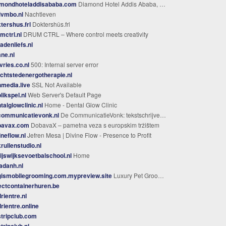
amondhoteladdisababa.com
Diamond Hotel Addis Ababa, Ethiopian Hotels,Hotels in Addis Ababa
ivmbo.nl
Nachtleven
tershus.frl
Doktershûs.frl
mctrl.nl
DRUM CTRL – Where control meets creativity
adenliefs.nl
ne.nl
vries.co.nl
500: Internal server error
chtstedenergotherapie.nl
media.live
SSL Not Available
likspel.nl
Web Server's Default Page
talglowclinic.nl
Home - Dental Glow Clinic
communicatievonk.nl
De CommunicatieVonk: tekstschrijver en communicatieadviseur voor communicatiestrategie, contentstrategie, scherpe teksten en creatieve uitingen
bavax.com
DobavaX – pametna veza s europskim tržištem
ineflow.nl
Jefren Mesa | Divine Flow - Presence to Profit
rullenstudio.nl
ijswijksevoetbalschool.nl
Home
adanh.nl
gismobilegrooming.com.mypreview.site
Luxury Pet Grooming in Miami | Dogs & Cats 305-493-8828
ectcontainerhuren.be
rientre.nl
rientre.online
tripclub.com
tripclub.nl