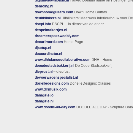
demoing.nl
downhomeguitars.com
Down Home Guitars
deuitblinkers.nl
Uitblinkers: Maatwerk Interieurbouw voor Retail, Horeca, Woningen & Evenemente
dscpl.info
DSCPL – in dienst van de ander
despelmakertjes.nl
dreamerspost.weebly.com
decarliword.com
Home Page
djsetup.nl
decoordinator.nl
www.dhhdancecollaborative.com
DHH - Home
deoudestadsbakkerij.nl
De Oude Stadsbakkerij
dieprust.nl
– dieprust
devoerwagenspecialist.nl
dorielledesigns.com
DorielleDesigns: Classes
www.dlrmusik.com
damgate.io
damgate.nl
www.doodle-all-day.com
DOODLE ALL DAY - Scripture Colori