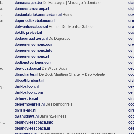
e
domassages.be
Do Massages | Massage à domicile
di
as
demeestersgroep.nl
dig
e
designfabriekamsterdam.nl
Home
dok
en
deperiodiekebelegger.nl
dru
detwentsegabber.nl
Home - De Twentse Gabber
dra
deklik-project.nl
dua
dedageraad-zorg.nl
De Dageraad
de-
denuenensemens.com
dre
denuenensemens.info
dsh
denuenensemens.nl
deb
dedienstverlener.com
den
lls
dewiccadoos.nl
De Wicca Doos
de
dbmcharter.nl
De Bock Maritiem Charter – Deo Volente
do
djboothbrabant.nl
div
gt
darkballoon.nl
dek
darkballoon.com
der
dvhmetrics.nl
din
dehormoonreis.nl
De Hormoonreis
do
divisie-md.nl
dir
dwahudhwa.nl
Baimintwellness
dcd
n
detandvleescoach.info
dcd
detandvleescoach.nl
des
dekoolboet.nl
Vakantiewoning De Koolboet – Under Construction..
des