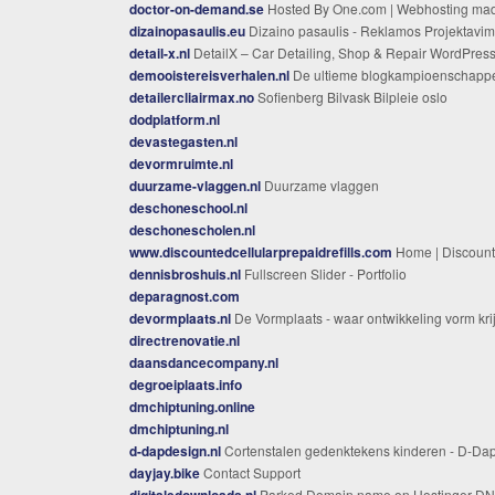
doctor-on-demand.se
Hosted By One.com | Webhosting made simpl
dizainopasaulis.eu
Dizaino pasaulis - Reklamos Projektavimas Gamyba Montavim
detail-x.nl
DetailX – Car Detailing, Shop & Repair WordPress Them
demooistereisverhalen.nl
De ultieme blogkampioenschapp
detailercliairmax.no
Sofienberg Bilvask Bilpleie oslo
dodplatform.nl
devastegasten.nl
devormruimte.nl
duurzame-vlaggen.nl
Duurzame vlaggen
deschoneschool.nl
deschonescholen.nl
www.discountedcellularprepaidrefills.com
Home | Discounted Cellular Prepaid Refi
dennisbroshuis.nl
Fullscreen Slider - Portfolio
deparagnost.com
devormplaats.nl
De Vormplaats - waar ontwikkeling vorm krij
directrenovatie.nl
daansdancecompany.nl
degroeiplaats.info
dmchiptuning.online
dmchiptuning.nl
d-dapdesign.nl
Cortenstalen gedenktekens kinderen - D-Dap Desig
dayjay.bike
Contact Support
digitaledownloads.nl
Parked Domain name on Hostinger DNS system