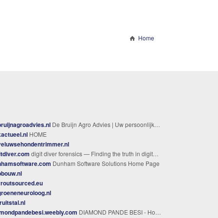
Home
ruijnagroadvies.nl
De Bruijn Agro Advies | Uw persoonlijke financieringsspecialist
actueel.nl
HOME
veluwsehondentrimmer.nl
itdiver.com
digit diver forensics — Finding the truth in digital evidence
nhamsoftware.com
Dunham Software Solutions Home Page
bbouw.nl
vroutsourced.eu
roeneneuroloog.nl
ruitstal.nl
amondpandebesi.weebly.com
DIAMOND PANDE BESI - Home