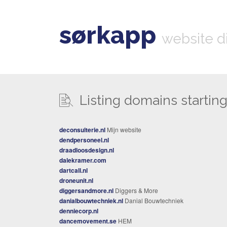
sørkapp
website d
Listing domains starting 
deconsulterie.nl
Mijn website
dendpersoneel.nl
draadloosdesign.nl
dalekramer.com
dartcall.nl
droneunit.nl
diggersandmore.nl
Diggers & More
danialbouwtechniek.nl
Danial Bouwtechniek
denniecorp.nl
dancemovement.se
HEM