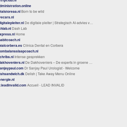
dministration.online
italstoreaa.nl
Born to be wild
vecars.nl
igitalepleiter.nl
De digitale pleiter | Strategisch AI-advies voor de Advocatuur
hlab.nl
Dash Lab
xpress.nl
Home
abitcoach.nl
talcorbera.es
Clínica Dental en Corbera
oombalansslaapcoach.nl
chribs.nl
Intense gesprekken
akhoveniers.nl
De Dakhoveniers – De experts in groene daken!
sanjaypaul.com
Dr Sanjay Paul Urologist - Welcome
ishsandwich.dk
Delish | Take Away Menu Online
nergie.nl
.leadinvalid.com
Accueil - LEAD INVALID