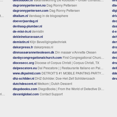
dagronnypettersen.no
Dag Ronny Pettersen
dla
dagronnypettersen.com
Dag Ronny Pettersen
dig
n
ditalium.nl
Vandaag in de blogosphere
dri
doeverjaardag.nl
ded
denhaag-plumber.nl
das
de-mist-in.nl
demistin
d-e
dekleinekaravaan.nl
deh
demistin.nl
Klijn Beveiligingstechniek
den
dakarpress.fr
dakarpress.nl
dr
dinmassørannetteolesen.dk
Din massør v/Annette Olesen
dut
danbycongregationalchurch.com
First Congregational Church of Danby VT
ded
diocesecc.org
Diocese of Corpus Christi | Corpus Christi, TX
dr
dalpescatore.eu
Dal Pescatore | | Restaurante Italiano en Palmanova
del
www.dkpaintd.com
DETROIT’S #1 MOBILE PAINTING PARTY COMPANY - Home
dde
dhz-schilder.nl
DHZ-Schilder. Doe-Het-Zelf Schildercoach
dev
dutchdescent.nl
Welkom | Dutch Descent
diegobooks.com
DiegoBooks | From the World of Detective Diego | Children’s Mystery Books
ng
davaniglobal.com
Contact Support