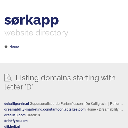
sørkapp
website directory
Home
Listing domains starting with
letter 'D'
dekalligravin.nl
Gepersonaliseerde Parfumflessen | De Kalligravin | Rotterdam
dreamability-marketing.constantcontactsites.com
Home - Dreamability Marketing
dracu13.com
Dracu13
drinkfyne.com
dijkholt.nl