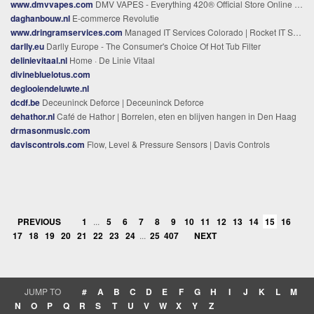
www.dmvvapes.com
DMV VAPES - Everything 420® Official Store Online Dispensary
daghanbouw.nl
E-commerce Revolutie
www.dringramservices.com
Managed IT Services Colorado | Rocket IT Solutions — MSP Allenspark CO
darlly.eu
Darlly Europe - The Consumer's Choice Of Hot Tub Filter
delinievitaal.nl
Home · De Linie Vitaal
divinebluelotus.com
deglooiendeluwte.nl
dcdf.be
Deceuninck Deforce | Deceuninck Deforce
dehathor.nl
Café de Hathor | Borrelen, eten en blijven hangen in Den Haag
drmasonmusic.com
daviscontrols.com
Flow, Level & Pressure Sensors | Davis Controls
PREVIOUS
1
...
5
6
7
8
9
10
11
12
13
14
15
16
17
18
19
20
21
22
23
24
...
25
407
NEXT
JUMP TO
#
A
B
C
D
E
F
G
H
I
J
K
L
M
N
O
P
Q
R
S
T
U
V
W
X
Y
Z