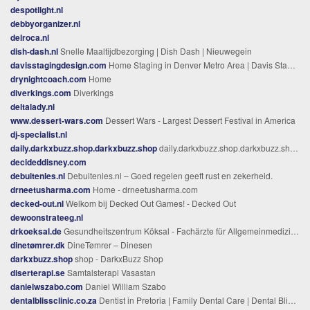
despotlight.nl
debbyorganizer.nl
delroca.nl
dish-dash.nl
Snelle Maaltijdbezorging | Dish Dash | Nieuwegein
davisstagingdesign.com
Home Staging in Denver Metro Area | Davis Staging & Design
drynightcoach.com
Home
diverkings.com
Diverkings
deltalady.nl
www.dessert-wars.com
Dessert Wars - Largest Dessert Festival in America
dj-specialist.nl
daily.darkxbuzz.shop.darkxbuzz.shop
daily.darkxbuzz.shop.darkxbuzz.shop is almost here!
decideddisney.com
debuitenles.nl
Debuitenles.nl – Goed regelen geeft rust en zekerheid.
drneetusharma.com
Home - drneetusharma.com
decked-out.nl
Welkom bij Decked Out Games! - Decked Out
dewoonstrateeg.nl
drkoeksal.de
Gesundheitszentrum Köksal - Fachärzte für Allgemeinmedizin in Plankstadt
dinetømrer.dk
DineTømrer – Dinesen
darkxbuzz.shop
shop - DarkxBuzz Shop
diserterapi.se
Samtalsterapi Vasastan
danielwszabo.com
Daniel William Szabo
dentalblissclinic.co.za
Dentist in Pretoria | Family Dental Care | Dental Bliss ?