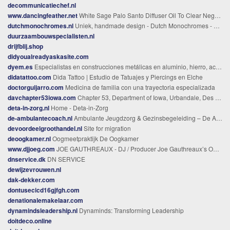
decommunicatiechef.nl
www.dancingfeather.net
White Sage Palo Santo Diffuser Oil To Clear Negative Energy
dutchmonochromes.nl
Uniek, handmade design - Dutch Monochromes - Lichtobjecten
duurzaambouwspecialisten.nl
drijfblij.shop
didyoualreadyaskasite.com
dyem.es
Especialistas en construcciones metálicas en aluminio, hierro, acero e inox
didatattoo.com
Dida Tattoo | Estudio de Tatuajes y Piercings en Elche
doctorguijarro.com
Medicina de familia con una trayectoria especializada
davchapter53iowa.com
Chapter 53, Department of Iowa, Urbandale, Des Moines
deta-in-zorg.nl
Home - Deta-in-Zorg
de-ambulantecoach.nl
Ambulante Jeugdzorg & Gezinsbegeleiding – De Ambulante Coach
devoordeelgroothandel.nl
Site for migration
deoogkamer.nl
Oogmeetpraktijk De Oogkamer
www.djjoeg.com
JOE GAUTHREAUX - DJ / Producer Joe Gauthreaux’s Official Website
dnservice.dk
DN SERVICE
dewijzevrouwen.nl
dak-dekker.com
dontusecicd16gjfgh.com
denationalemakelaar.com
dynamindsleadership.nl
Dynaminds: Transforming Leadership
doitdeco.online