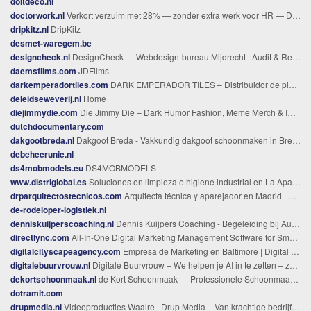
doitdeco.nl
doctorwork.nl
Verkort verzuim met 28% — zonder extra werk voor HR — Doctorwork
dripkitz.nl
DripKitz
desmet-waregem.be
designcheck.nl
DesignCheck — Webdesign-bureau Mijdrecht | Audit & Rebuild
daemsfilms.com
JDFilms
darkemperadortiles.com
DARK EMPERADOR TILES – Distribuidor de piedra natural
deleidseweverij.nl
Home
diejimmydie.com
Die Jimmy Die – Dark Humor Fashion, Meme Merch & Immortal Love Saga
dutchdocumentary.com
dakgootbreda.nl
Dakgoot Breda - Vakkundig dakgoot schoonmaken in Breda en omgeving
debeheerunie.nl
ds4mobmodels.eu
DS4MOBMODELS
www.distriglobal.es
Soluciones en limpieza e higiene industrial en La Aparecida / Orihuela
drparquitectostecnicos.com
Arquitecta técnica y aparejador en Madrid | DRP Arquitectos Técnicos
de-rodeloper-logistiek.nl
denniskuijperscoaching.nl
Dennis Kuijpers Coaching - Begeleiding bij Autisme en ADHD
directlync.com
All-In-One Digital Marketing Management Software for Small Business | DirectLync
digitalcityscapeagency.com
Empresa de Marketing en Baltimore | Digital Cityscape
digitalebuurvrouw.nl
Digitale Buurvrouw – We helpen je AI in te zetten – zonder gedoe
dekortschoonmaak.nl
de Kort Schoonmaak — Professionele Schoonmaakdiensten
dotramit.com
drupmedia.nl
Videoproducties Waalre | Drup Media – Van krachtige bedrijfsfilms tot dynamische social content.