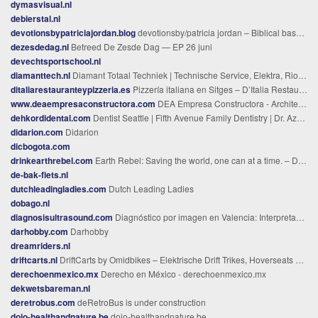
dymasvisual.nl
debierstal.nl
devotionsbypatriciajordan.blog
devotionsby/patricia jordan – Biblical based devotions
dezesdedag.nl
Betreed De Zesde Dag — EP 26 juni
devechtsportschool.nl
diamanttech.nl
Diamant Totaal Techniek | Technische Service, Elektra, Riolering & Loodgieter Rijswijk
ditaliarestauranteypizzeria.es
Pizzería italiana en Sitges – D’Italia Restaurante & Pizzería
www.deaempresaconstructora.com
DEA Empresa Constructora - Architecture Design Structural Engineering Civil Engineering Project Management General Construction in Orange Walk - DEA Empresa Constructora
dehkordidental.com
Dentist Seattle | Fifth Avenue Family Dentistry | Dr. Azar Dehkordi
didarion.com
Didarion
dicbogota.com
drinkearthrebel.com
Earth Rebel: Saving the world, one can at a time. – De Wereld Redden in Stijl. Bij Earth Rebel geloven we niet in compromissen. We bieden de puurste hydratatie zonder de plastic voetafdruk. Onze aluminium blikjes zijn oneindig recyclebaar en ontworpen voor de urban rebel die geeft om de planeet. Puur water. Geen plastic. Geen excuses.
de-bak-fiets.nl
dutchleadingladies.com
Dutch Leading Ladies
dobago.nl
diagnosisultrasound.com
Diagnóstico por imagen en Valencia: Interpretación precisa para tu salud
darhobby.com
Darhobby
dreamriders.nl
driftcarts.nl
DriftCarts by Omidbikes – Elektrische Drift Trikes, Hoverseats & Kindersteppen | Breda
derechoenmexico.mx
Derecho en México - derechoenmexico.mx
dekwetsbareman.nl
deretrobus.com
deRetroBus is under construction
dojo-healthandnature.be
dojo-healthandnature.be