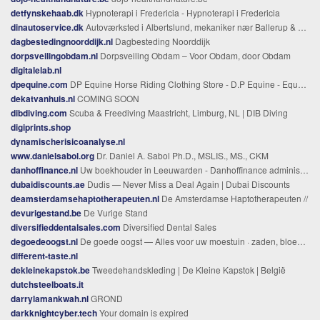
detfynskehaab.dk
Hypnoterapi i Fredericia - Hypnoterapi i Fredericia
dinautoservice.dk
Autoværksted i Albertslund, mekaniker nær Ballerup & Glostrup | Ring!
dagbestedingnoorddijk.nl
Dagbesteding Noorddijk
dorpsveilingobdam.nl
Dorpsveiling Obdam – Voor Obdam, door Obdam
digitalelab.nl
dpequine.com
DP Equine Horse Riding Clothing Store - D.P Equine - Equestrian Clothing
dekatvanhuis.nl
COMING SOON
dibdiving.com
Scuba & Freediving Maastricht, Limburg, NL | DIB Diving
digiprints.shop
dynamischerisicoanalyse.nl
www.danielsabol.org
Dr. Daniel A. Sabol Ph.D., MSLIS., MS., CKM
danhoffinance.nl
Uw boekhouder in Leeuwarden - Danhoffinance administratiekantoor
dubaidiscounts.ae
Dudis — Never Miss a Deal Again | Dubai Discounts
deamsterdamsehaptotherapeuten.nl
De Amsterdamse Haptotherapeuten //
devurigestand.be
De Vurige Stand
diversifieddentalsales.com
Diversified Dental Sales
degoedeoogst.nl
De goede oogst — Alles voor uw moestuin · zaden, bloembollen & tuinartikelen
different-taste.nl
dekleinekapstok.be
Tweedehandskleding | De Kleine Kapstok | België
dutchsteelboats.it
darrylamankwah.nl
GROND
darkknightcyber.tech
Your domain is expired