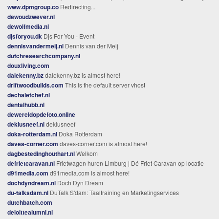
www.dpmgroup.co
Redirecting...
dewoudzwever.nl
dewolfmedia.nl
djsforyou.dk
Djs For You - Event
dennisvandermeij.nl
Dennis van der Meij
dutchresearchcompany.nl
douxliving.com
dalekenny.bz
dalekenny.bz is almost here!
driftwoodbuilds.com
This is the default server vhost
dechaletchef.nl
dentalhubb.nl
dewereldopdefoto.online
deklusneef.nl
deklusneef
doka-rotterdam.nl
Doka Rotterdam
daves-corner.com
daves-corner.com is almost here!
dagbestedinghouthart.nl
Welkom
defrietcaravan.nl
Frietwagen huren Limburg | Dé Friet Caravan op locatie
d91media.com
d91media.com is almost here!
dochdyndream.nl
Doch Dyn Dream
du-talksdam.nl
DuTalk S'dam: Taaltraining en Marketingservices
dutchbatch.com
deloittealumni.nl