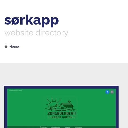
sørkapp
website directory
Home