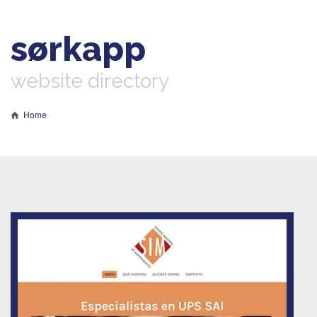
sørkapp
website directory
Home