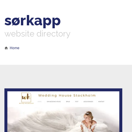
sørkapp
website directory
Home