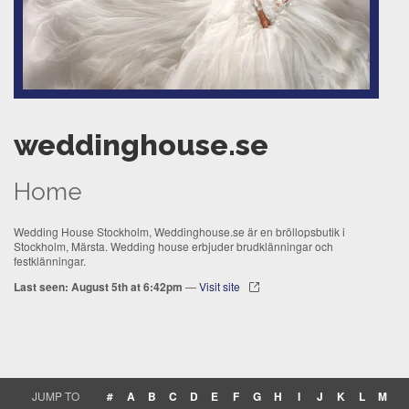
weddinghouse.se
Home
Wedding House Stockholm, Weddinghouse.se är en bröllopsbutik i
Stockholm, Märsta. Wedding house erbjuder brudklänningar och
festklänningar.
Last seen: August 5th at 6:42pm
—
Visit site
JUMP TO
#
A
B
C
D
E
F
G
H
I
J
K
L
M