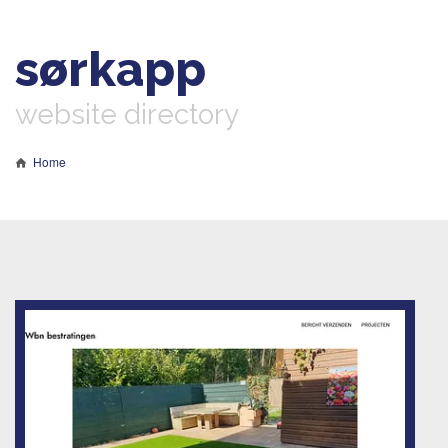
sørkapp
website directory
Home