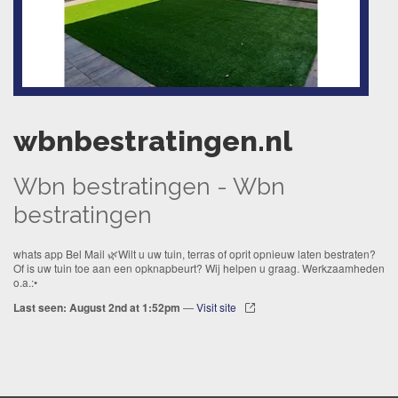
wbnbestratingen.nl
Wbn bestratingen - Wbn
bestratingen
whats app Bel Mail 🌿Wilt u uw tuin, terras of oprit opnieuw laten bestraten?
Of is uw tuin toe aan een opknapbeurt? Wij helpen u graag. Werkzaamheden
o.a.:•
Last seen: August 2nd at 1:52pm
—
Visit site