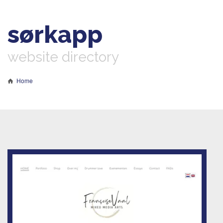
sørkapp
website directory
Home