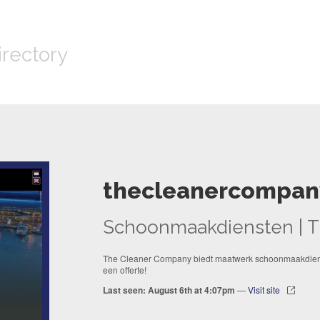
irectory
thecleanercompan
Schoonmaakdiensten | 
The Cleaner Company biedt maatwerk schoonmaakdienst
een offerte!
Last seen: August 6th at 4:07pm
—
Visit site