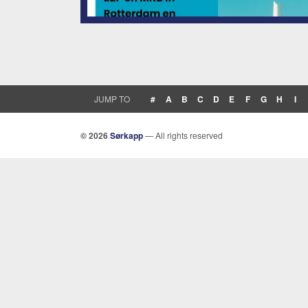
JUMP TO
#
A
B
C
D
E
F
G
H
I
© 2026
Sørkapp
— All rights reserved