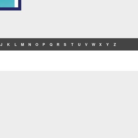
J
K
L
M
N
O
P
Q
R
S
T
U
V
W
X
Y
Z