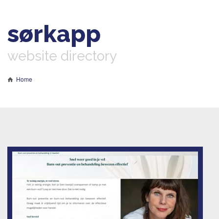
sørkapp
website directory
Home