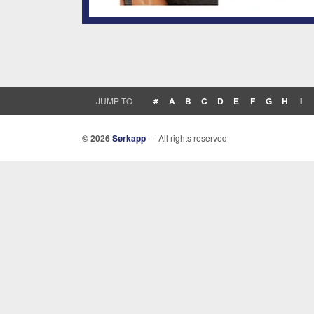
JUMP TO
#
A
B
C
D
E
F
G
H
I
© 2026
Sørkapp
— All rights reserved