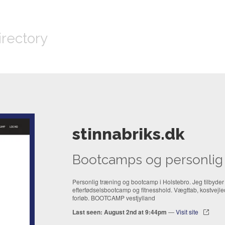
irectory
stinnabriks.dk
Bootcamps og personlig 
Personlig træning og bootcamp i Holstebro. Jeg tilbyder
efterfødselsbootcamp og fitnesshold. Vægttab, kostvejled
forløb. BOOTCAMP vestjylland
Last seen: August 2nd at 9:44pm
—
Visit site