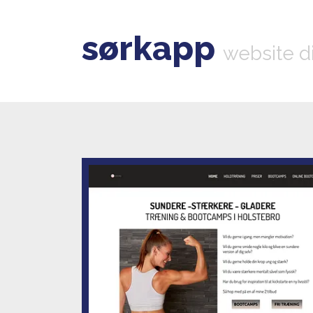
sørkapp
website d