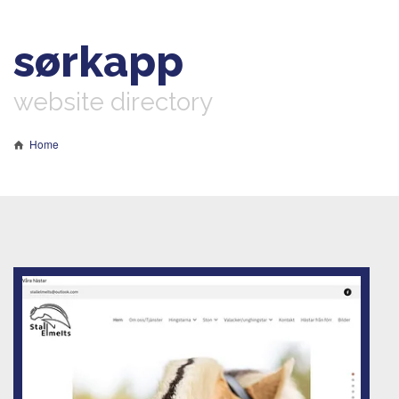
sørkapp
website directory
Home