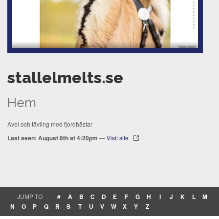
stallelmelts.se
Hem
Avel och tävling med fjordhästar
Last seen: August 8th at 4:20pm
—
Visit site
JUMP TO
#
A
B
C
D
E
F
G
H
I
J
K
L
M
N
O
P
Q
R
S
T
U
V
W
X
Y
Z