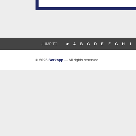
JUMP TO
#
A
B
C
D
E
F
G
H
I
© 2026
Sørkapp
— All rights reserved