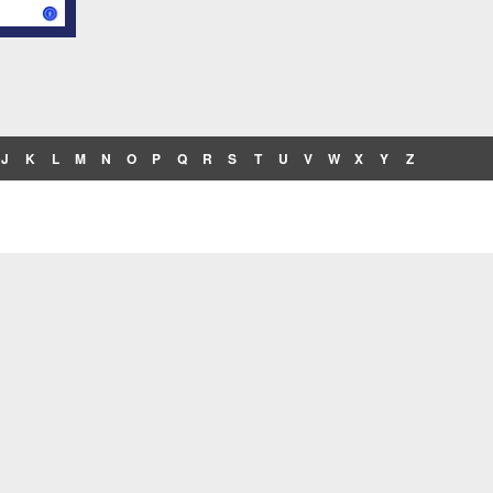
J
K
L
M
N
O
P
Q
R
S
T
U
V
W
X
Y
Z