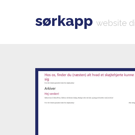
sørkapp
website d