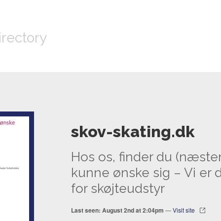
irectory
skov-skating.dk
Hos os, finder du (næsten
kunne ønske sig – Vi er d
for skøjteudstyr
Last seen: August 2nd at 2:04pm
—
Visit site