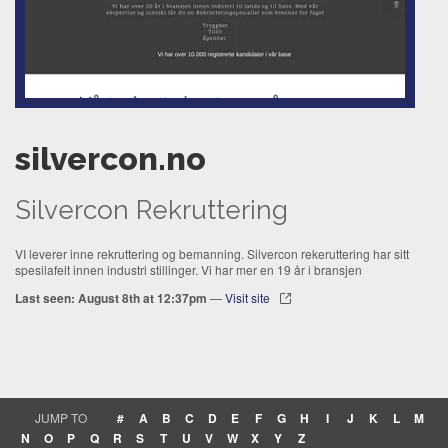
silvercon.no
Silvercon Rekruttering
VI leverer inne rekruttering og bemanning. Silvercon rekeruttering har sitt
spesilafelt innen industri stillinger. Vi har mer en 19 år i bransjen
Last seen: August 8th at 12:37pm
—
Visit site
JUMP TO
#
A
B
C
D
E
F
G
H
I
J
K
L
M
N
O
P
Q
R
S
T
U
V
W
X
Y
Z