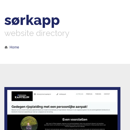
sørkapp
website directory
Home