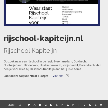
rijschool-kapiteijn.nl
Rijschool Kapiteijn
Op zoek naar een rijschool in de regio Heerjansdam, Dordrecht,
Oudbeijerland, Ridderkerk, Hoekschewaard, Zwijndrecht, Barendrecht dan
ben je voor rijles bij Rijschool-Kapiteijn aan het juiste adres.
Last seen: August 7th at 5:52pm
—
Visit site
JUMP TO
#
A
B
C
D
E
F
G
H
I
J
K
L
M