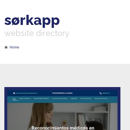
sørkapp
website directory
Home