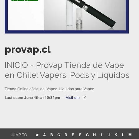
provap.cl
INICIO - Provap Tienda de Vape
en Chile: Vapers, Pods y Líquidos
Tienda Online oficial del Vapeo, Liquidos para Vapeo
Last seen: June 4th at 10:34pm
—
Visit site
JUMP TO
#
A
B
C
D
E
F
G
H
I
J
K
L
M