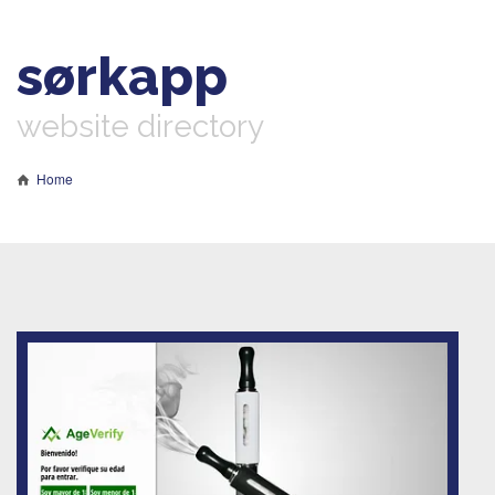
sørkapp
website directory
Home