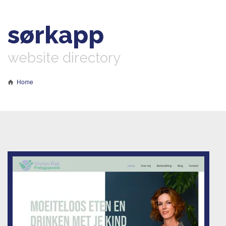
sørkapp
website directory
Home