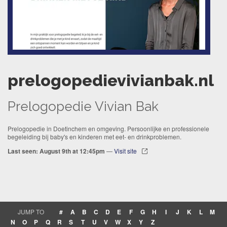
prelogopedievivianbak.nl
Prelogopedie Vivian Bak
Prelogopedie in Doetinchem en omgeving. Persoonlijke en professionele
begeleiding bij baby's en kinderen met eet- en drinkproblemen.
Last seen: August 9th at 12:45pm
—
Visit site
JUMP TO
#
A
B
C
D
E
F
G
H
I
J
K
L
M
N
O
P
Q
R
S
T
U
V
W
X
Y
Z