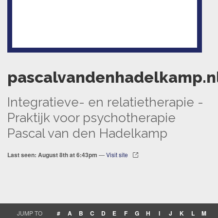
pascalvandenhadelkamp.n
Integratieve- en relatietherapie -
Praktijk voor psychotherapie
Pascal van den Hadelkamp
Last seen: August 8th at 6:43pm
—
Visit site
JUMP TO
#
A
B
C
D
E
F
G
H
I
J
K
L
M