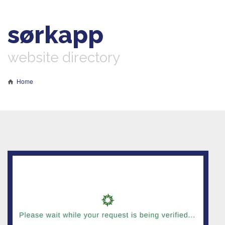
sørkapp
website directory
Home