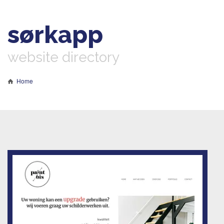
sørkapp
website directory
Home