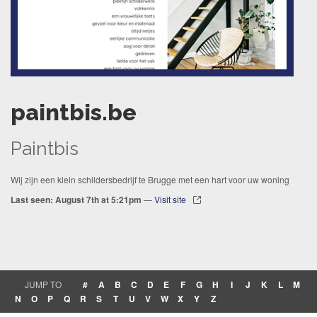
paintbis.be
Paintbis
Wij zijn een klein schildersbedrijf te Brugge met een hart voor uw woning
Last seen: August 7th at 5:21pm
—
Visit site
JUMP TO
#
A
B
C
D
E
F
G
H
I
J
K
L
M
N
O
P
Q
R
S
T
U
V
W
X
Y
Z