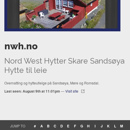
nwh.no
Nord West Hytter Skare Sandsøya
Hytte til leie
Overnatting og hytteutleige på Sandsøya, Møre og Romsdal.
Last seen: August 9th at 11:01pm
—
Visit site
JUMP TO
#
A
B
C
D
E
F
G
H
I
J
K
L
M