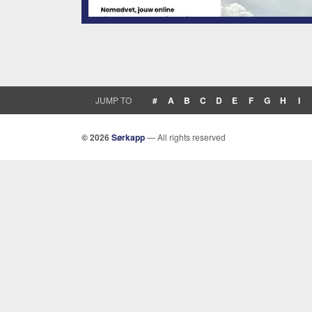
JUMP TO
#
A
B
C
D
E
F
G
H
I
© 2026
Sørkapp
— All rights reserved