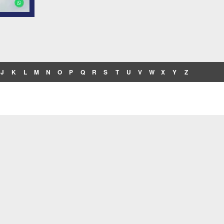
J
K
L
M
N
O
P
Q
R
S
T
U
V
W
X
Y
Z