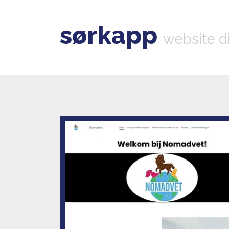
sørkapp
website d