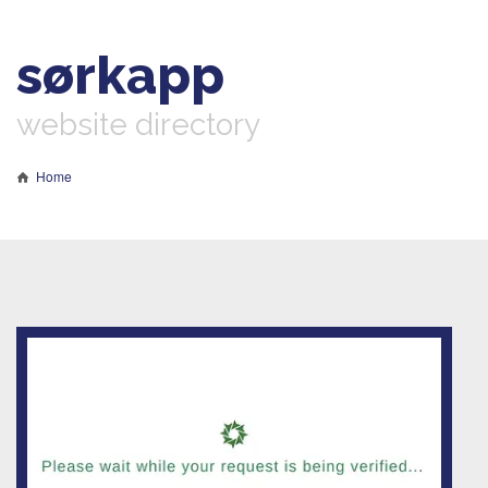
sørkapp
website directory
Home