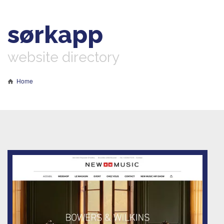
sørkapp
website directory
Home