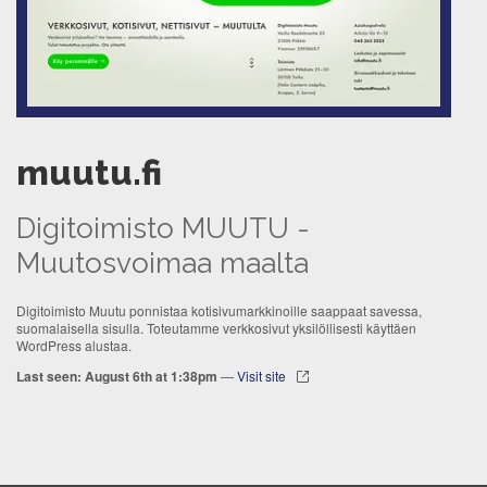
muutu.fi
Digitoimisto MUUTU -
Muutosvoimaa maalta
Digitoimisto Muutu ponnistaa kotisivumarkkinoille saappaat savessa,
suomalaisella sisulla. Toteutamme verkkosivut yksilöllisesti käyttäen
WordPress alustaa.
Last seen: August 6th at 1:38pm
—
Visit site