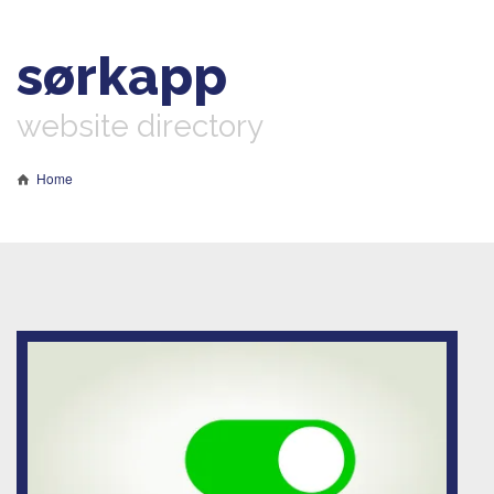
sørkapp
website directory
Home