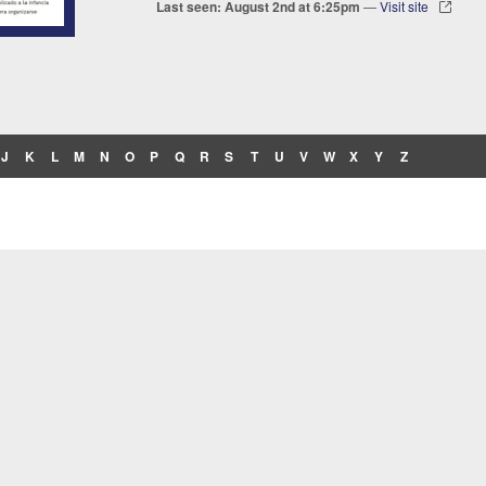
Last seen: August 2nd at 6:25pm
—
Visit site
J
K
L
M
N
O
P
Q
R
S
T
U
V
W
X
Y
Z