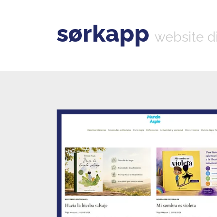
sørkapp
website d