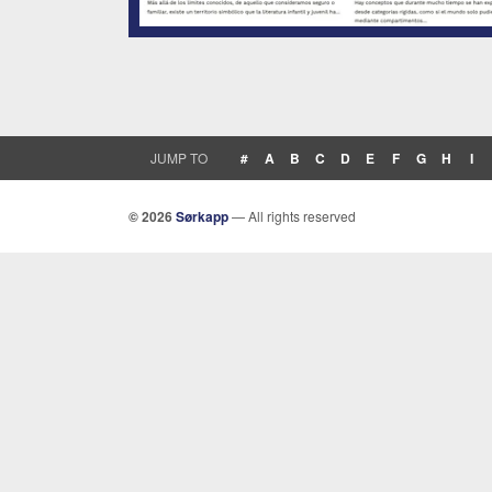
JUMP TO
#
A
B
C
D
E
F
G
H
I
© 2026
Sørkapp
— All rights reserved