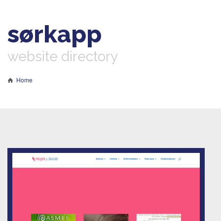
sørkapp
website directory
Home