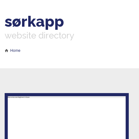
sørkapp
website directory
Home