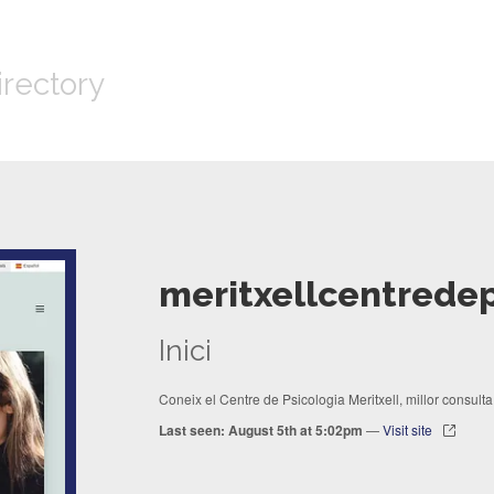
irectory
meritxellcentredep
Inici
Coneix el Centre de Psicologia Meritxell, millor consult
Last seen: August 5th at 5:02pm
—
Visit site