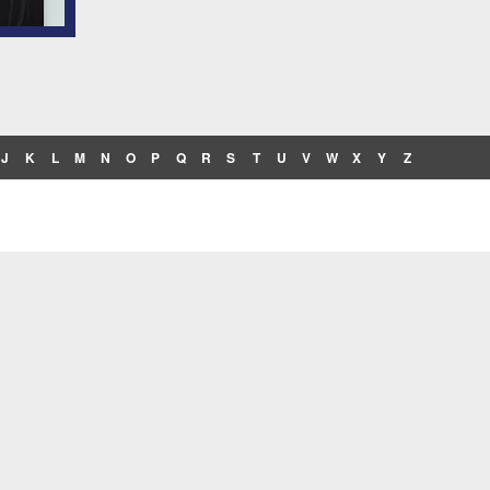
J
K
L
M
N
O
P
Q
R
S
T
U
V
W
X
Y
Z