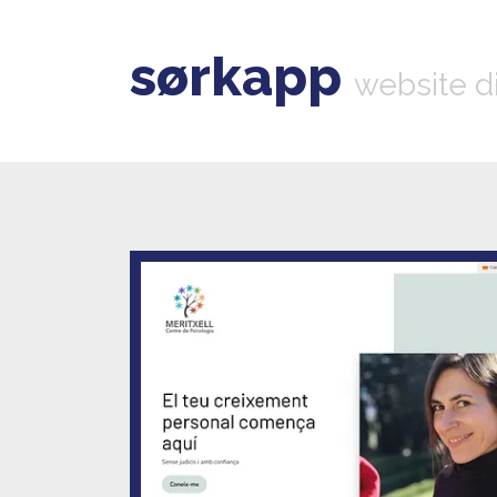
sørkapp
website d