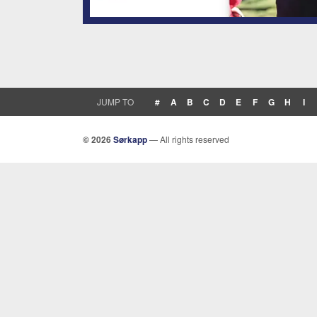
JUMP TO
#
A
B
C
D
E
F
G
H
I
© 2026
Sørkapp
— All rights reserved