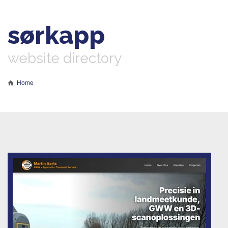
sørkapp
website directory
Home