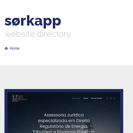
sørkapp
website directory
Home