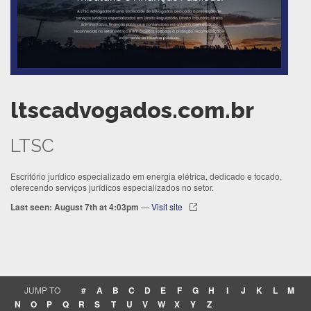
ltscadvogados.com.br
LTSC
Escritório jurídico especializado em energia elétrica, dedicado e focado,
oferecendo serviços jurídicos especializados no setor.
Last seen: August 7th at 4:03pm
—
Visit site
JUMP TO
#
A
B
C
D
E
F
G
H
I
J
K
L
M
N
O
P
Q
R
S
T
U
V
W
X
Y
Z