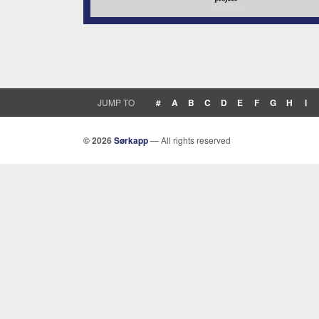
JUMP TO
#
A
B
C
D
E
F
G
H
I
© 2026
Sørkapp
— All rights reserved