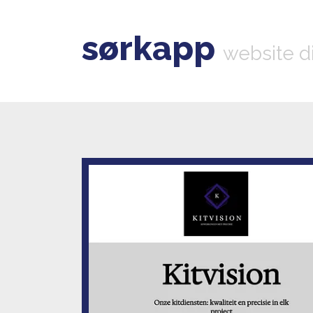
sørkapp
website d