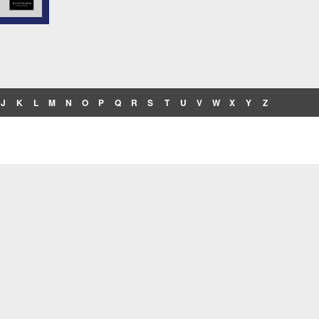
J
K
L
M
N
O
P
Q
R
S
T
U
V
W
X
Y
Z