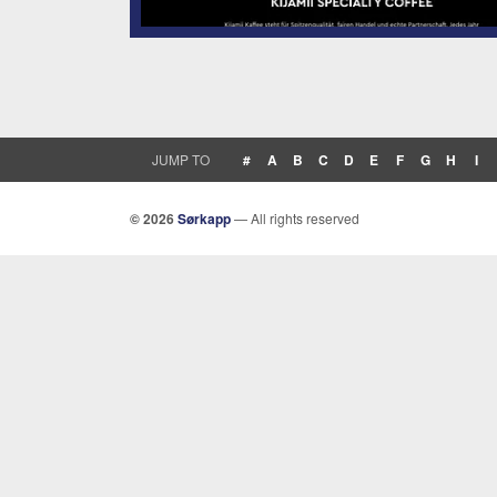
JUMP TO
#
A
B
C
D
E
F
G
H
I
© 2026
Sørkapp
— All rights reserved