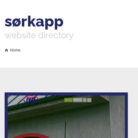
sørkapp
website directory
Home