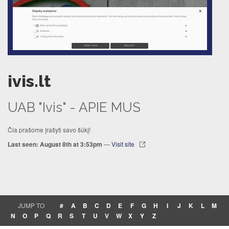
ivis.lt
UAB "Ivis" - APIE MUS
Čia prašome įrašyti savo šūkį!
Last seen: August 8th at 3:53pm
—
Visit site
JUMP TO
#
A
B
C
D
E
F
G
H
I
J
K
L
M
N
O
P
Q
R
S
T
U
V
W
X
Y
Z