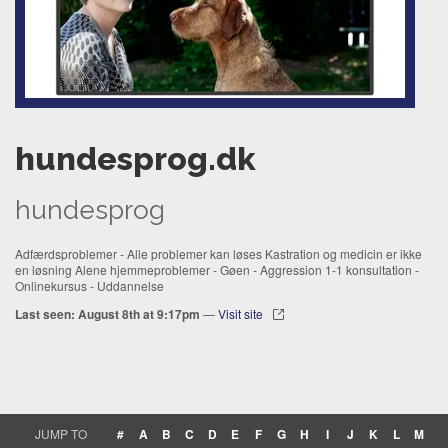
hundesprog.dk
hundesprog
Adfærdsproblemer - Alle problemer kan løses Kastration og medicin er ikke
en løsning Alene hjemmeproblemer - Gøen - Aggression 1-1 konsultation -
Onlinekursus - Uddannelse
Last seen: August 8th at 9:17pm
—
Visit site
JUMP TO
#
A
B
C
D
E
F
G
H
I
J
K
L
M