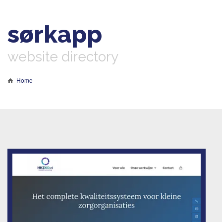
sørkapp
website directory
Home