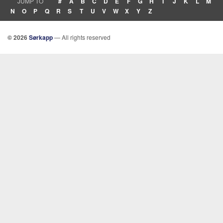
JUMP TO
#
A
B
C
D
E
F
G
H
I
J
K
L
M
N
O
P
Q
R
S
T
U
V
W
X
Y
Z
© 2026
Sørkapp
— All rights reserved