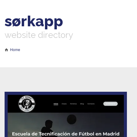
sørkapp
website directory
Home