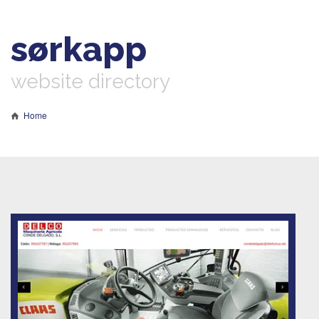
sørkapp
website directory
Home