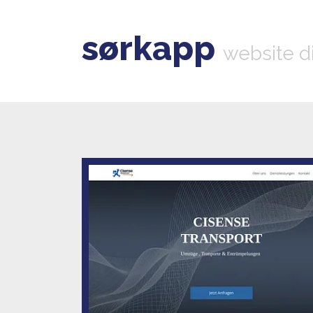
sørkapp
website d