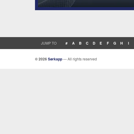
JUMP TO
#
A
B
C
D
E
F
G
H
I
© 2026
Sørkapp
— All rights reserved