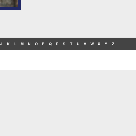
J
K
L
M
N
O
P
Q
R
S
T
U
V
W
X
Y
Z