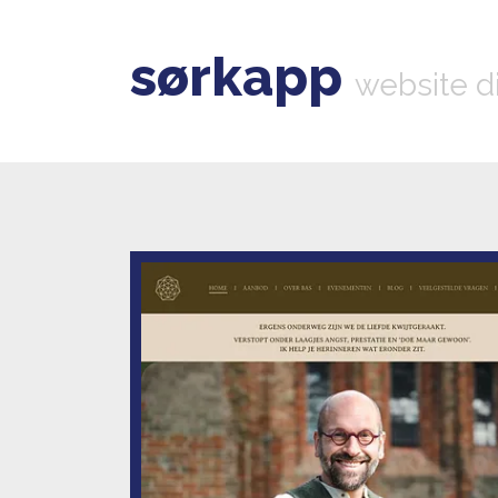
sørkapp
website d