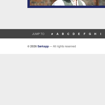
JUMP TO
#
A
B
C
D
E
F
G
H
I
© 2026
Sørkapp
— All rights reserved