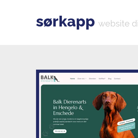
sørkapp
website d