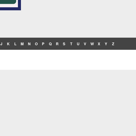
J
K
L
M
N
O
P
Q
R
S
T
U
V
W
X
Y
Z