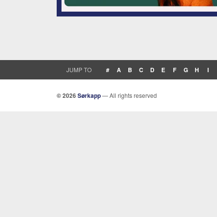
JUMP TO
#
A
B
C
D
E
F
G
H
I
© 2026
Sørkapp
— All rights reserved