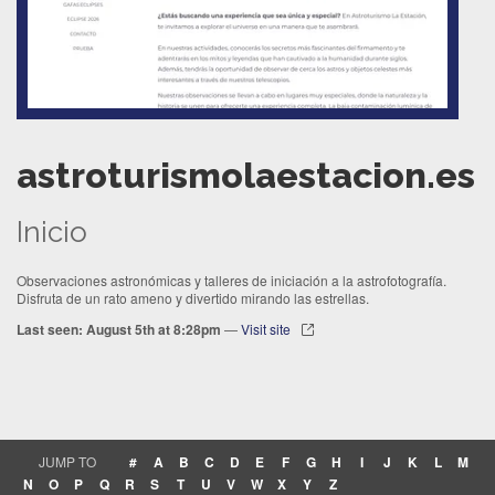
astroturismolaestacion.es
Inicio
Observaciones astronómicas y talleres de iniciación a la astrofotografía.
Disfruta de un rato ameno y divertido mirando las estrellas.
Last seen: August 5th at 8:28pm
—
Visit site
JUMP TO
#
A
B
C
D
E
F
G
H
I
J
K
L
M
N
O
P
Q
R
S
T
U
V
W
X
Y
Z