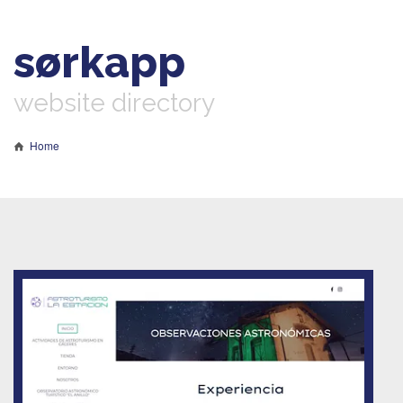
sørkapp
website directory
Home