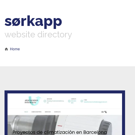
sørkapp
website directory
Home