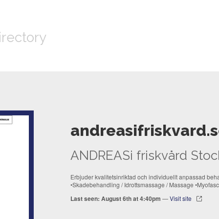
irectory
andreasifriskvard.
ANDREASi friskvård Sto
Erbjuder kvalitetsinriktad och individuellt anpassad be
•Skadebehandling / Idrottsmassage / Massage •Myofasci
Last seen: August 6th at 4:40pm
—
Visit site