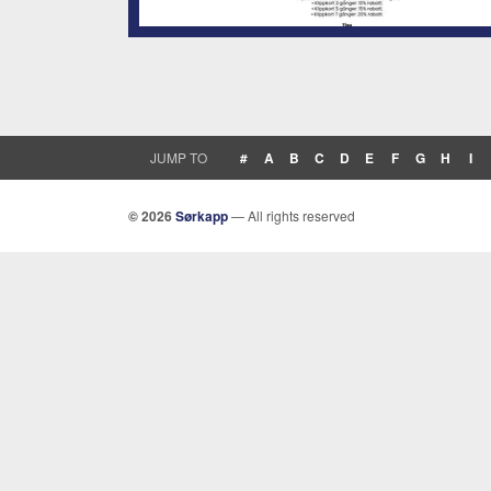
JUMP TO
#
A
B
C
D
E
F
G
H
I
© 2026
Sørkapp
— All rights reserved