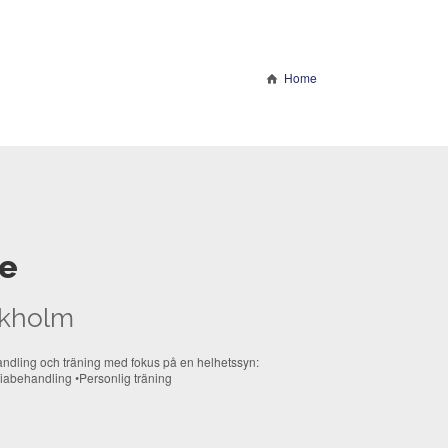
Home
se
ckholm
handling och träning med fokus på en helhetssyn:
abehandling •Personlig träning