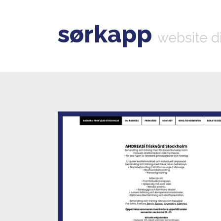
sørkapp
website d