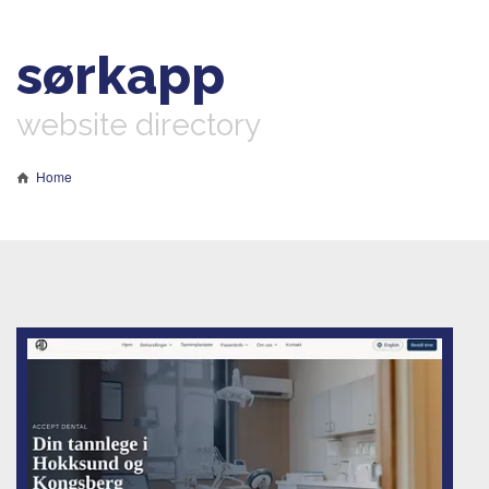
sørkapp
website directory
Home