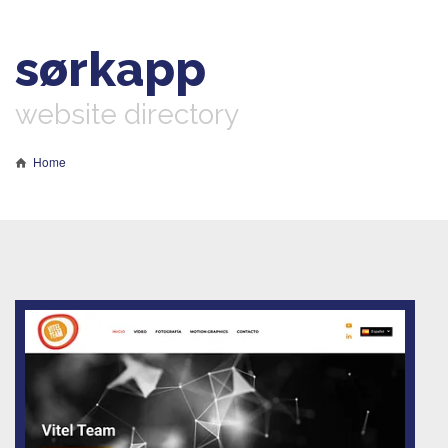
sørkapp
website directory
Home