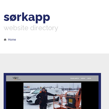
sørkapp
website directory
Home